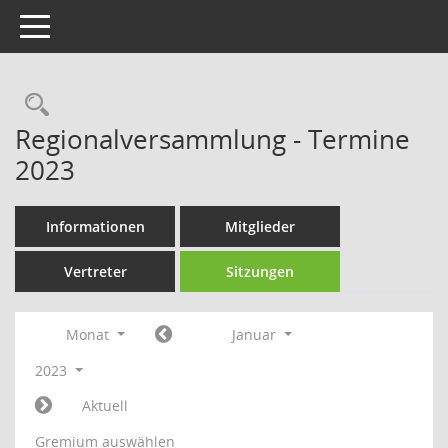
Toggle navigation
Rechercheauswahl
Regionalversammlung - Termine
2023
Informationen
Mitglieder
Vertreter
Sitzungen
Monat
Januar
2023
Aktuell
Gremium auswählen