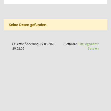
Keine Daten gefunden.
Letzte Änderung: 07.08.2026
Software:
Sitzungsdienst
(Wird in
20:02:05
Session