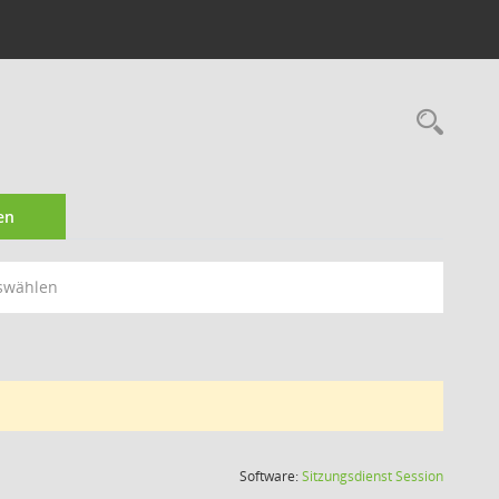
Rec
en
swählen
(Wird in
Software:
Sitzungsdienst
Session