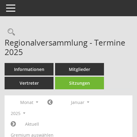
Toggle navigation
Rechercheauswahl
Regionalversammlung - Termine
2025
Informationen
Mitglieder
Vertreter
Sitzungen
Monat
Januar
2025
Aktuell
Gremium auswählen