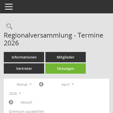
Toggle navigation
Rechercheauswahl
Regionalversammlung - Termine
2026
Informationen
Mitglieder
Vertreter
Sitzungen
Monat
April
2026
Aktuell
Gremium auswählen