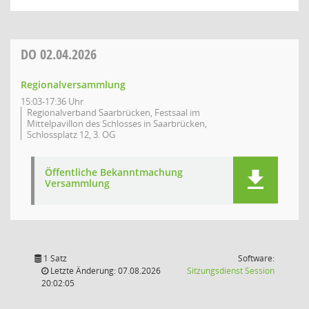
DO
02.04.2026
Regionalversammlung
15:03-17:36 Uhr
Regionalverband Saarbrücken, Festsaal im
Mittelpavillon des Schlosses in Saarbrücken,
Schlossplatz 12, 3. OG
Öffentliche Bekanntmachung
Versammlung
1 Satz
Software:
(Wird in
Letzte Änderung: 07.08.2026
Sitzungsdienst
Session
20:02:05