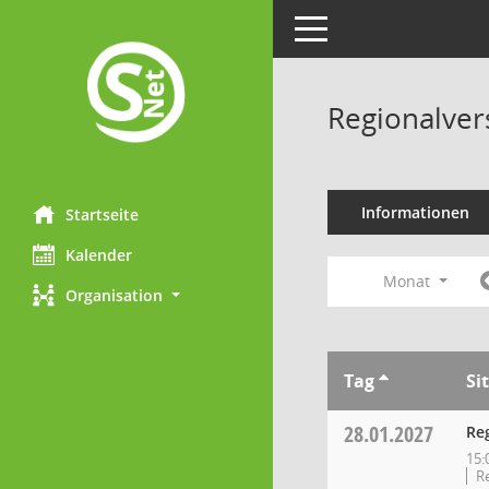
Toggle navigation
Regionalve
Informationen
Startseite
Kalender
Monat
Organisation
Tag
Si
28.01.2027
Re
15:
Re