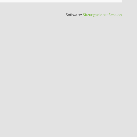
(Wird in
Software:
Sitzungsdienst
Session