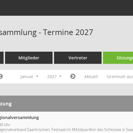
rsammlung - Termine 2027
Mitglieder
Vertreter
Sitzung
Januar
2027
Aktuell
Gremium au
tzung
gionalversammlung
00 Uhr
gionalverband Saarbrücken, Festsaal im Mittelpavillon des Schlosses in Saa