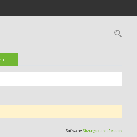
Rec
en
(Wird in
Software:
Sitzungsdienst
Session