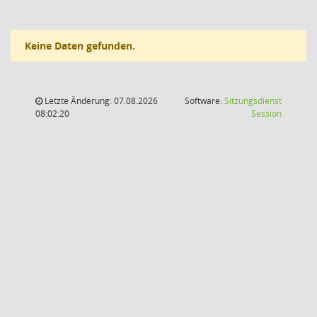
Keine Daten gefunden.
Letzte Änderung: 07.08.2026
Software:
Sitzungsdienst
(Wird in
08:02:20
Session