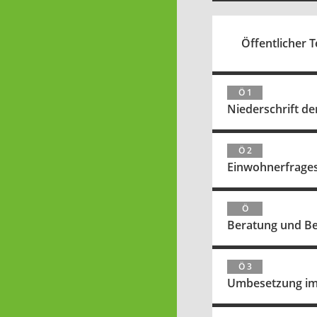
Öffentlicher Te
Ö 1
Niederschrift de
Ö 2
Einwohnerfrage
Ö
Beratung und Be
Ö 3
Umbesetzung im