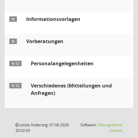
Informationsvorlagen
N
Vorberatungen
N
Personalangelegenheiten
N 12
Verschiedenes (Mitteilungen und
N 13
Anfragen)
Letzte Änderung: 07.08.2026
Software:
Sitzungsdienst
(Wird in
20:02:05
Session