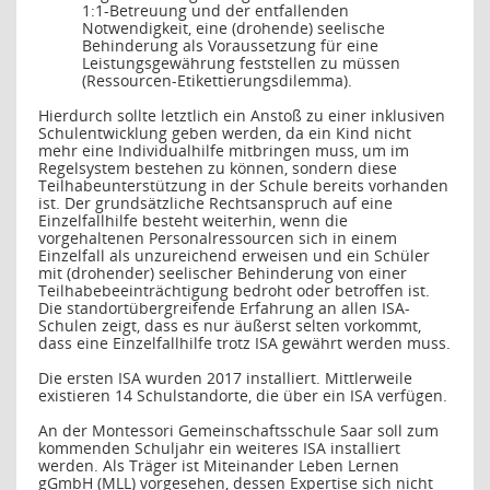
1:1-Betreuung und der entfallenden
Notwendigkeit, eine (drohende) seelische
Behinderung als Voraussetzung für eine
Leistungsgewährung feststellen zu müssen
(Ressourcen-Etikettierungsdilemma).
Hierdurch sollte letztlich ein Anstoß zu einer inklusiven
Schulentwicklung geben werden, da ein Kind nicht
mehr eine Individualhilfe mitbringen muss, um im
Regelsystem bestehen zu können, sondern diese
Teilhabeunterstützung in der Schule bereits vorhanden
ist. Der grundsätzliche Rechtsanspruch auf eine
Einzelfallhilfe besteht weiterhin, wenn die
vorgehaltenen Personalressourcen sich in einem
Einzelfall als unzureichend erweisen und ein Schüler
mit (drohender) seelischer Behinderung von einer
Teilhabebeeinträchtigung bedroht oder betroffen ist.
Die standortübergreifende Erfahrung an allen ISA-
Schulen zeigt, dass es nur äußerst selten vorkommt,
dass eine Einzelfallhilfe trotz ISA gewährt werden muss.
Die ersten ISA wurden 2017 installiert. Mittlerweile
existieren 14 Schulstandorte, die über ein ISA verfügen.
An der Montessori Gemeinschaftsschule Saar soll zum
kommenden Schuljahr ein weiteres ISA installiert
werden. Als Träger ist Miteinander Leben Lernen
gGmbH (MLL) vorgesehen, dessen Expertise sich nicht