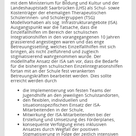
mit dem Ministerium für Bildung und Kultur und der
Landeshauptstadt Saarbrücken (LHS) als Schul- sowie
Kostenträger der ehemaligen Therapeutischen
Schülerinnen- und Schülergruppen (TSG)
Modellvorhaben als sog. Infrastrukturangebote (ISA).
Ausgangspunkt war die Tatsache, dass die
Einzelfallhilfen im Bereich der schulischen
Integrationshilfen in den vorangegangenen 10 Jahren
grassierend angestiegen waren und das enge
Betreuungssetting, welches Einzelfallhilfen mit sich
bringen, als nicht zielführend und zugleich
stigmatisierend wahrgenommen wurde. Der
modellhafte Ansatz der ISA sah vor, dass die Bedarfe
für die bisherigen schulischen Einzelintegrationshilfen
fortan mit an der Schule fest verankerten
Betreuungskräften bearbeitet werden. Dies sollte
erreicht werden durch
die Implementierung von festen Teams der
Jugendhilfe an den jeweiligen Schulstandorten,
den flexiblen, individuellen und
situationsspezifischen Einsatz der ISA-
Mitarbeitenden in der Schule,
Mitwirkung der ISA-Mitarbeitenden bei der
Erstellung und Umsetzung des Förderplanes,
konsequente Verfolgung eines inklusiven
Ansatzes durch Wegfall der positiven
Stigmatisierung in Folge der zeitlich intensiven