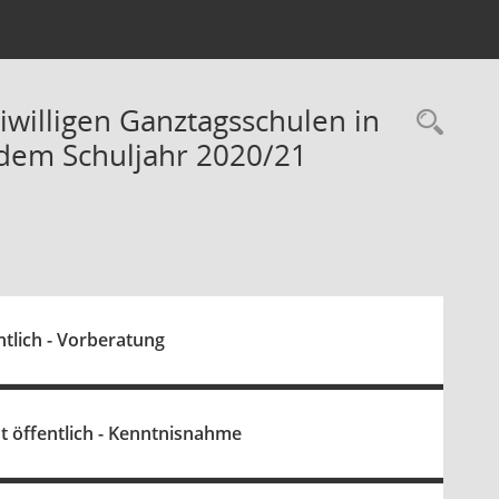
willigen Ganztagsschulen in
Rec
dem Schuljahr 2020/21
tlich - Vorberatung
 öffentlich - Kenntnisnahme