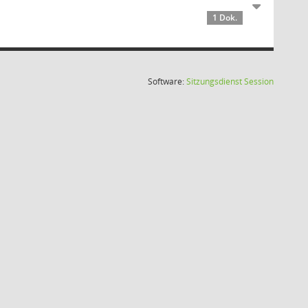
1 Dok.
(Wird in
Software:
Sitzungsdienst
Session