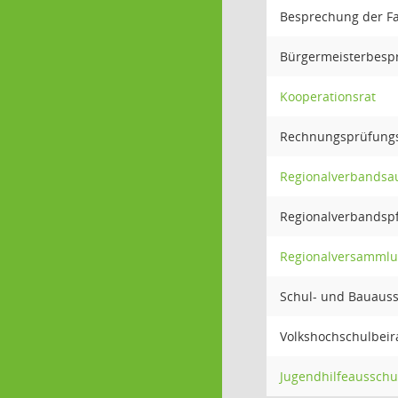
Besprechung der Fa
Bürgermeisterbesp
Kooperationsrat
Rechnungsprüfung
Regionalverbandsa
Regionalverbandsp
Regionalversamml
Schul- und Bauaus
Volkshochschulbeir
Jugendhilfeausschu