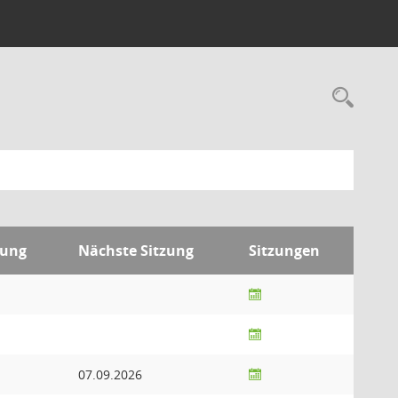
Rec
zung
Nächste Sitzung
Sitzungen
07.09.2026