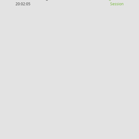
(Wird in
20:02:05
Session