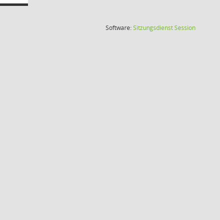
(Wird in
Software:
Sitzungsdienst
Session