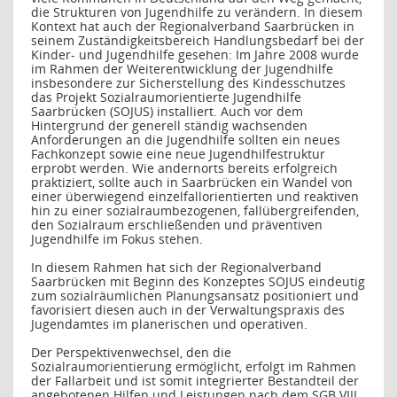
die Strukturen von Jugendhilfe zu verändern. In diesem
Kontext hat auch der Regionalverband Saarbrücken in
seinem Zuständigkeitsbereich Handlungsbedarf bei der
Kinder- und Jugendhilfe gesehen: Im Jahre 2008 wurde
im Rahmen der Weiterentwicklung der Jugendhilfe
insbesondere zur Sicherstellung des Kindesschutzes
das Projekt Sozialraumorientierte Jugendhilfe
Saarbrücken (SOJUS) installiert. Auch vor dem
Hintergrund der generell ständig wachsenden
Anforderungen an die Jugendhilfe sollten ein neues
Fachkonzept sowie eine neue Jugendhilfestruktur
erprobt werden. Wie andernorts bereits erfolgreich
praktiziert, sollte auch in Saarbrücken ein Wandel von
einer überwiegend einzelfallorientierten und reaktiven
hin zu einer sozialraumbezogenen, fallübergreifenden,
den Sozialraum erschließenden und präventiven
Jugendhilfe im Fokus stehen.
In diesem Rahmen hat sich der Regionalverband
Saarbrücken mit Beginn des Konzeptes SOJUS eindeutig
zum sozialräumlichen Planungsansatz positioniert und
favorisiert diesen auch in der Verwaltungspraxis des
Jugendamtes im planerischen und operativen.
Der Perspektivenwechsel, den die
Sozialraumorientierung ermöglicht, erfolgt im Rahmen
der Fallarbeit und ist somit integrierter Bestandteil der
angebotenen Hilfen und Leistungen nach dem SGB VIII.