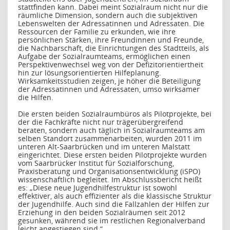
stattfinden kann. Dabei meint Sozialraum nicht nur die
räumliche Dimension, sondern auch die subjektiven
Lebenswelten der Adressatinnen und Adressaten. Die
Ressourcen der Familie zu erkunden, wie ihre
persönlichen Stärken, ihre Freundinnen und Freunde,
die Nachbarschaft, die Einrichtungen des Stadtteils, als
Aufgabe der Sozialraumteams, ermöglichen einen
Perspektivenwechsel weg von der Defizitorientiertheit
hin zur lösungsorientierten Hilfeplanung.
Wirksamkeitsstudien zeigen, je höher die Beteiligung
der Adressatinnen und Adressaten, umso wirksamer
die Hilfen.
Die ersten beiden Sozialraumbüros als Pilotprojekte, bei
der die Fachkräfte nicht nur trägerübergreifend
beraten, sondern auch täglich in Sozialraumteams am
selben Standort zusammenarbeiten, wurden 2011 im
unteren Alt-Saarbrücken und im unteren Malstatt
eingerichtet. Diese ersten beiden Pilotprojekte wurden
vom Saarbrücker Institut für Sozialforschung,
Praxisberatung und Organisationsentwicklung (iSPO)
wissenschaftlich begleitet. Im Abschlussbericht heißt
es: „Diese neue Jugendhilfestruktur ist sowohl
effektiver, als auch effizienter als die klassische Struktur
der Jugendhilfe. Auch sind die Fallzahlen der Hilfen zur
Erziehung in den beiden Sozialräumen seit 2012
gesunken, während sie im restlichen Regionalverband
leicht angestiegen sind.“