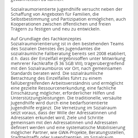
Sozialraumorientierte Jugendhilfe versucht neben der
Schaffung von Angeboten für Familien, die
Selbstbestimmung und Partizipation ermöglichen, auch
Kooperationen zwischen öffentlichen und freien
Trägern zu festigen und neu zu entwickeln.
Auf Grundlage des Fachkonzeptes
Sozialraumorientierung ist in den bestehenden Teams
des Sozialen Dienstes des Jugendamtes die
sozialräumliche Fallberatung bereits seit 2008 etabliert,
d.h. dass der Einzelfall ergebnisoffen unter Mitwirkung
mehrerer Fachkräfte (§ 36 SGB VIII), trägerübergreifend
mit den Sozialraumbüros vor Ort, nach gemeinsamen
Standards beraten wird. Die sozialräumliche
Betrachtung des Einzelfalles führt zu einem
fallübergreifenden Arbeitsverständnis und ermöglicht
eine gezielte Ressourcenerkundung, eine fachliche
Einschätzung möglicher, erforderlicher Hilfen und
Unterstützungsleistungen. Die traditionelle, versäulte
Jugendhilfe wird durch eine bedarfsorientierte
Jugendhilfe ergänzt. Die Vernetzung im Sozialraum
setzt voraus, dass der Wille der Adressatinnen und
Adressaten erkundet wird, Ziele und Schritte
gemeinsam mit den Adressatinnen und Adressaten
definiert werden und eine systematische Mobilisierung
möglicher Partner, wie GWA-Projekte, Beratungsstellen,
Stadtteiltreffs oder Jugendzentren, im Sozialraum