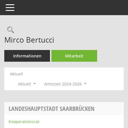
Toggle navigation
Rechercheauswahl
Mirco Bertucci
Informationen
Mitarbeit
Aktuell
Aktuell
Amtszeit 2024-2026
LANDESHAUPTSTADT SAARBRÜCKEN
Kooperationsrat