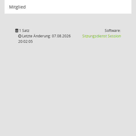
Mitglied
1 Satz
Software:
(Wird in
Letzte Änderung: 07.08.2026
Sitzungsdienst
Session
20:02:05