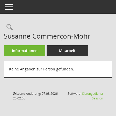
Toggle navigation
Rechercheauswahl
Susanne Commerçon-Mohr
Informationen
Mitarbeit
Keine Angaben zur Person gefunden.
Letzte Änderung: 07.08.2026
Software:
Sitzungsdienst
(Wird in
20:02:05
Session