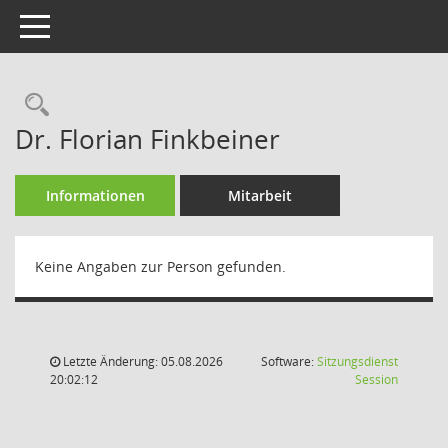
Toggle navigation
Rechercheauswahl
Dr. Florian Finkbeiner
Informationen
Mitarbeit
Keine Angaben zur Person gefunden.
Letzte Änderung: 05.08.2026
Software:
Sitzungsdienst
(Wird in
20:02:12
Session