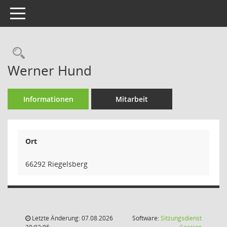
Toggle navigation
Rechercheauswahl
Werner Hund
Informationen
Mitarbeit
Ort
66292 Riegelsberg
Letzte Änderung: 07.08.2026
Software:
Sitzungsdienst
(Wird in