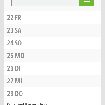
22
FR
23
SA
24
SO
25
MO
26
DI
27
MI
28
DO
Schul- und Bauausschuss