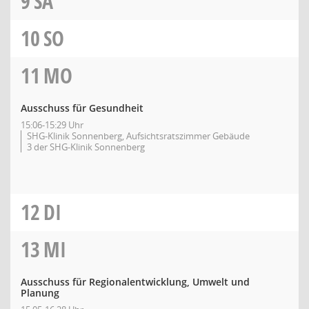
9
SA
10
SO
11
MO
Ausschuss für Gesundheit
15:06-15:29 Uhr
SHG-Klinik Sonnenberg, Aufsichtsratszimmer Gebäude
3 der SHG-Klinik Sonnenberg
12
DI
13
MI
Ausschuss für Regionalentwicklung, Umwelt und
Planung