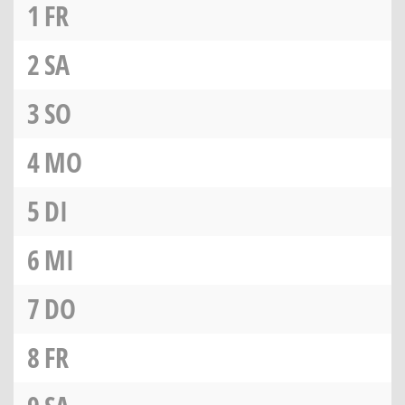
1
FR
2
SA
3
SO
4
MO
5
DI
6
MI
7
DO
8
FR