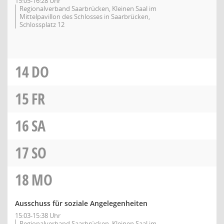
15:05-16:28 Uhr
Regionalverband Saarbrücken, Kleinen Saal im
Mittelpavillon des Schlosses in Saarbrücken,
Schlossplatz 12
14
DO
15
FR
16
SA
17
SO
18
MO
Ausschuss für soziale Angelegenheiten
15:03-15:38 Uhr
Regionalverband Saarbrücken, Kleinen Saal im