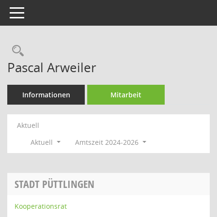
Toggle navigation
Rechercheauswahl
Pascal Arweiler
Informationen
Mitarbeit
Aktuell
Aktuell
Amtszeit 2024-2026
STADT PÜTTLINGEN
Kooperationsrat