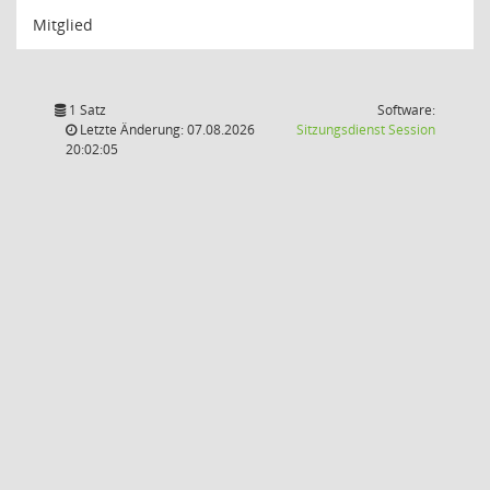
Mitglied
1 Satz
Software:
(Wird in
Letzte Änderung: 07.08.2026
Sitzungsdienst
Session
20:02:05