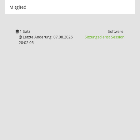
Mitglied
1 Satz
Software:
(Wird in
Letzte Änderung: 07.08.2026
Sitzungsdienst
Session
20:02:05