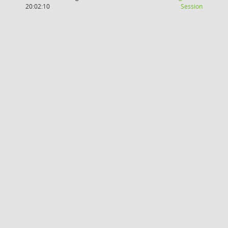
(Wird in
20:02:10
Session