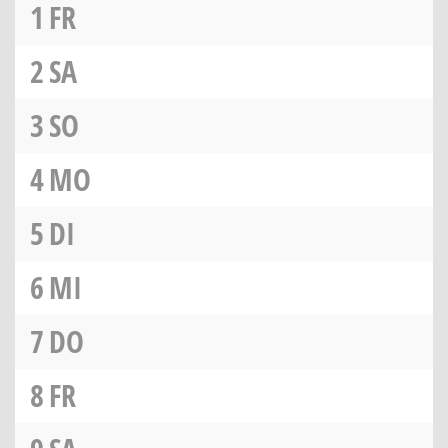
1
FR
2
SA
3
SO
4
MO
5
DI
6
MI
7
DO
8
FR