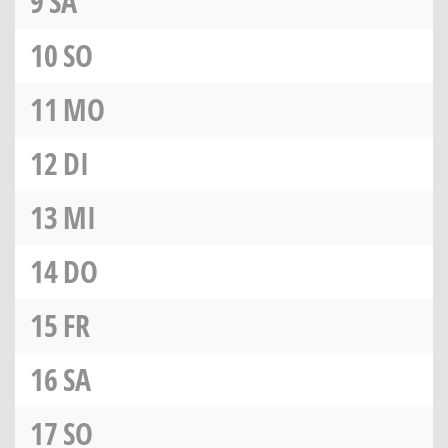
9
SA
10
SO
11
MO
12
DI
13
MI
14
DO
15
FR
16
SA
17
SO