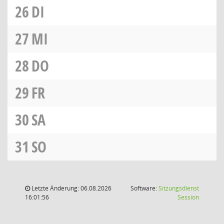
26
DI
27
MI
28
DO
29
FR
30
SA
31
SO
Letzte Änderung: 06.08.2026
Software:
Sitzungsdienst
(Wird in
16:01:56
Session