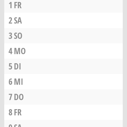
1
FR
2
SA
3
SO
4
MO
5
DI
6
MI
7
DO
8
FR