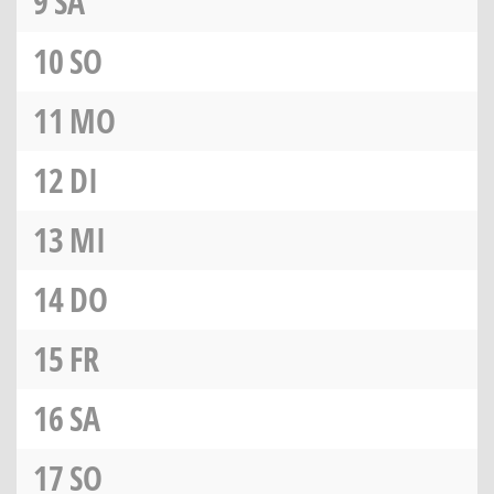
9
SA
10
SO
11
MO
12
DI
13
MI
14
DO
15
FR
16
SA
17
SO