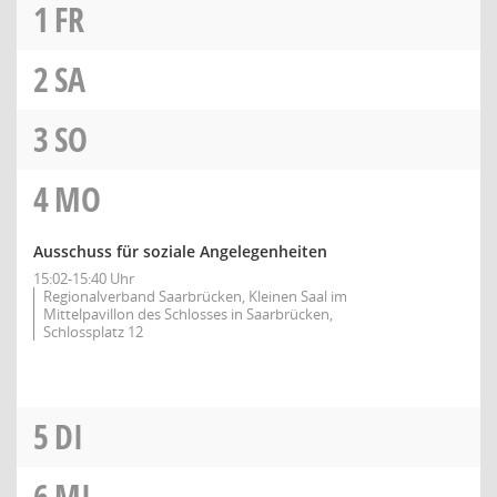
1
FR
2
SA
3
SO
4
MO
Ausschuss für soziale Angelegenheiten
15:02-15:40 Uhr
Regionalverband Saarbrücken, Kleinen Saal im
Mittelpavillon des Schlosses in Saarbrücken,
Schlossplatz 12
5
DI
6
MI