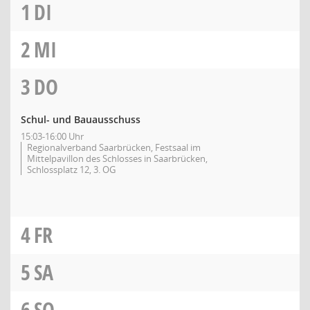
1
DI
2
MI
3
DO
Schul- und Bauausschuss
15:03-16:00 Uhr
Regionalverband Saarbrücken, Festsaal im
Mittelpavillon des Schlosses in Saarbrücken,
Schlossplatz 12, 3. OG
4
FR
5
SA
6
SO