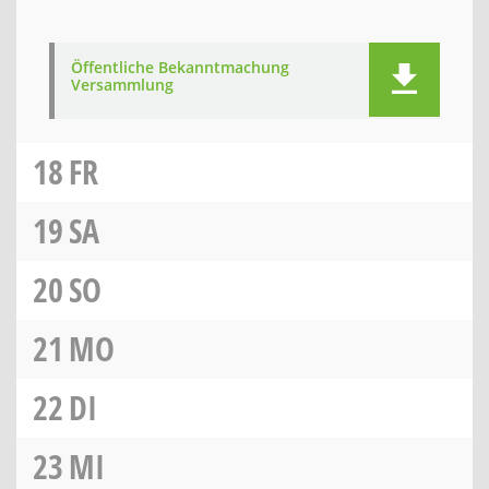
Öffentliche Bekanntmachung
Versammlung
18
FR
19
SA
20
SO
21
MO
22
DI
23
MI