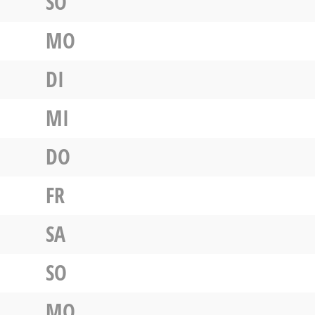
SO
MO
DI
MI
DO
FR
SA
SO
MO