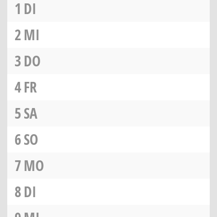
1
DI
2
MI
3
DO
4
FR
5
SA
6
SO
7
MO
8
DI