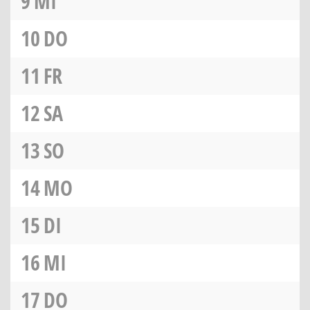
9
MI
10
DO
11
FR
12
SA
13
SO
14
MO
15
DI
16
MI
17
DO