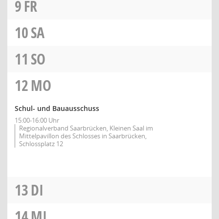
9
FR
10
SA
11
SO
12
MO
Schul- und Bauausschuss
15:00-16:00 Uhr
Regionalverband Saarbrücken, Kleinen Saal im
Mittelpavillon des Schlosses in Saarbrücken,
Schlossplatz 12
13
DI
14
MI