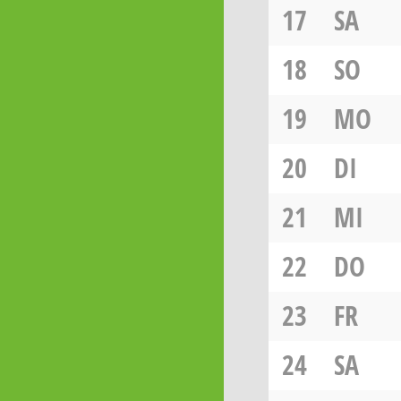
17
SA
18
SO
19
MO
20
DI
21
MI
22
DO
23
FR
24
SA