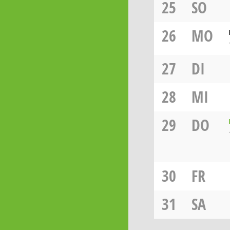
25
SO
26
MO
27
DI
28
MI
29
DO
30
FR
31
SA