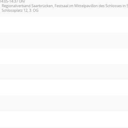
14:05-14:37 Uhr
Regionalverband Saarbrücken, Festsaal im Mittelpavillon des Schlosses in
Schlossplatz 12, 3. OG