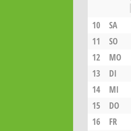
10
SA
11
SO
12
MO
13
DI
14
MI
15
DO
16
FR