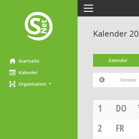
Toggle navigation
Kalender 2
Kalender
Startseite
Kalender
Oktober
Organisation
1
DO
2
FR