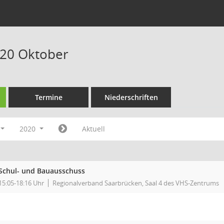
020 Oktober
Termine
Niederschriften
2020
Aktuell
Schul- und Bauausschuss
15:05-18:16 Uhr
Regionalverband Saarbrücken, Saal 4 des VHS-Zentrums