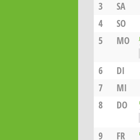
3
SA
4
SO
5
MO
6
DI
7
MI
8
DO
9
FR