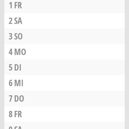
1
FR
2
SA
3
SO
4
MO
5
DI
6
MI
7
DO
8
FR