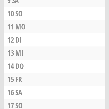
9
SA
10
SO
11
MO
12
DI
13
MI
14
DO
15
FR
16
SA
17
SO