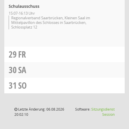
Schulausschuss
15:07-16:13 Uhr
Regionalverband Saarbrücken, Kleinen Saal im
Mittelpavillon des Schlosses in Saarbrücken,
Schlossplatz 12
29
FR
30
SA
31
SO
Letzte Änderung: 06.08.2026
Software:
Sitzungsdienst
(Wird in
20:02:10
Session