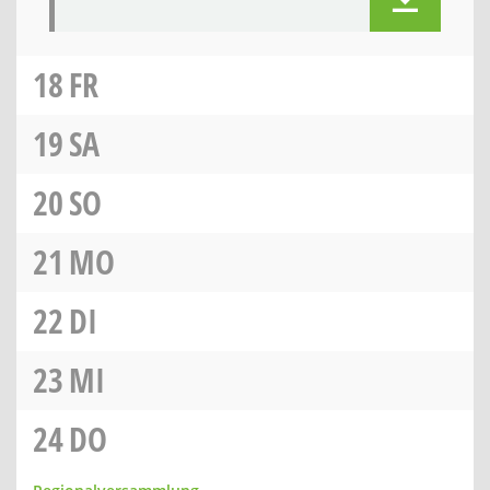
18
FR
19
SA
20
SO
21
MO
22
DI
23
MI
24
DO