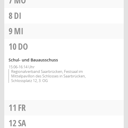
7
MO
8
DI
9
MI
10
DO
Schul- und Bauausschuss
15:06-16:14 Uhr
Regionalverband Saarbrücken, Festsaal im
Mittelpavillon des Schlosses in Saarbrücken,
Schlossplatz 12, 3. OG
11
FR
12
SA