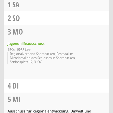
1
SA
2
SO
3
MO
Jugendhilfeausschuss
15:04-15:58 Uhr
Regionalverband Saarbrücken, Festsaal im
Mittelpavillon des Schlosses in Saarbrücken,
Schlossplatz 12, 3. OG
4
DI
5
MI
Ausschuss für Regionalentwicklung, Umwelt und