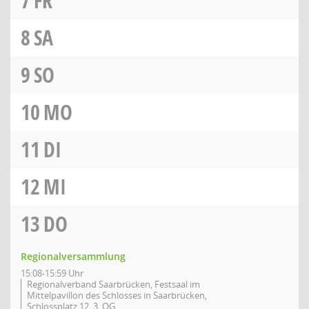
7
FR
8
SA
9
SO
10
MO
11
DI
12
MI
13
DO
Regionalversammlung
15:08-15:59 Uhr
Regionalverband Saarbrücken, Festsaal im
Mittelpavillon des Schlosses in Saarbrücken,
Schlossplatz 12, 3. OG