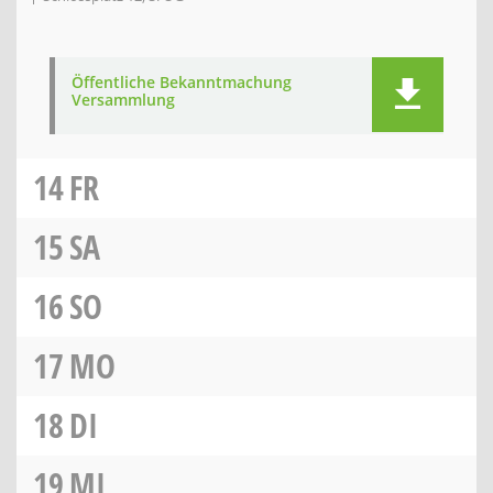
Öffentliche Bekanntmachung
Versammlung
14
FR
15
SA
16
SO
17
MO
18
DI
19
MI