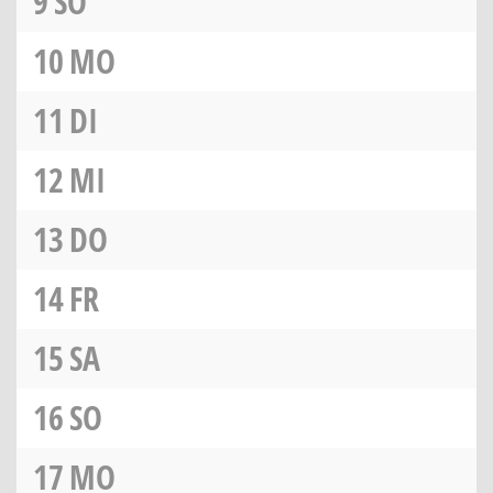
9
SO
10
MO
11
DI
12
MI
13
DO
14
FR
15
SA
16
SO
17
MO