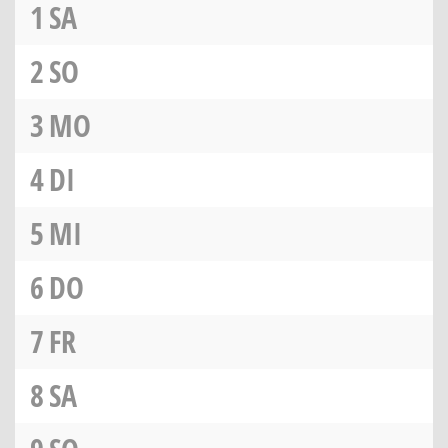
1
SA
2
SO
3
MO
4
DI
5
MI
6
DO
7
FR
8
SA