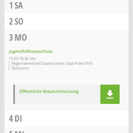
1
SA
2
SO
3
MO
Jugendhilfeausschuss
15:02-16:36 Uhr
Regionalverband Saarbrücken, Saal 4 des VHS-
Zentrums
Öffentliche Bekanntmachung
4
DI