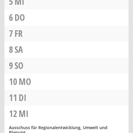
5
MI
6
DO
7
FR
8
SA
9
SO
10
MO
11
DI
12
MI
Ausschuss für Regionalentwicklung, Umwelt und
Planung