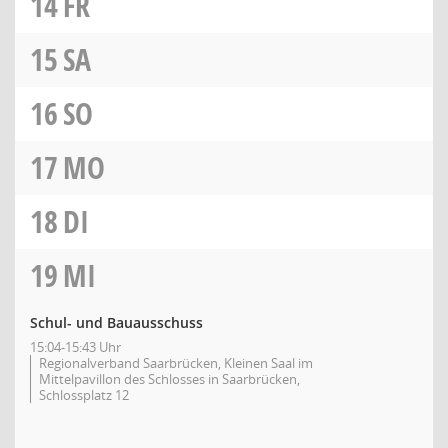
14
FR
15
SA
16
SO
17
MO
18
DI
19
MI
Schul- und Bauausschuss
15:04-15:43 Uhr
Regionalverband Saarbrücken, Kleinen Saal im
Mittelpavillon des Schlosses in Saarbrücken,
Schlossplatz 12