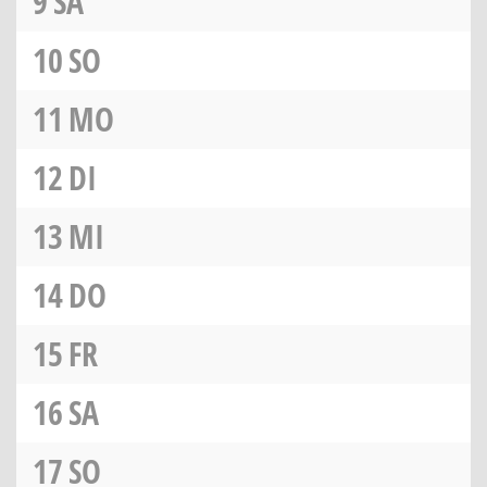
9
SA
10
SO
11
MO
12
DI
13
MI
14
DO
15
FR
16
SA
17
SO