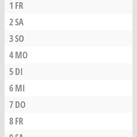
1
FR
2
SA
3
SO
4
MO
5
DI
6
MI
7
DO
8
FR